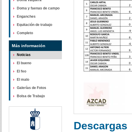
Doma vaquera
Doma y faenas de campo
Enganches
Equitación de trabajo
Completo
Más información
Noticias
El bueno
El feo
El malo
Galerías de Fotos
Bolsa de Trabajo
Descargas