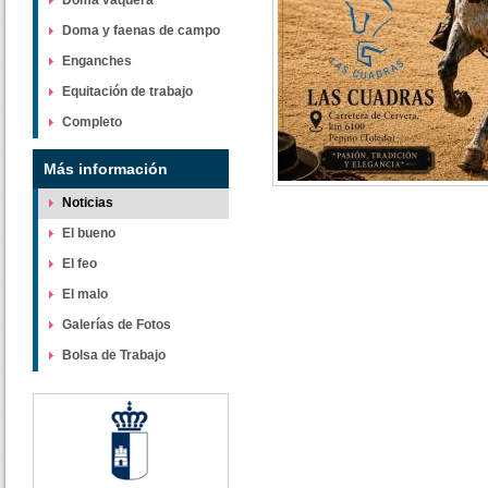
Doma vaquera
Doma y faenas de campo
Enganches
Equitación de trabajo
Completo
Más información
Noticias
El bueno
El feo
El malo
Galerías de Fotos
Bolsa de Trabajo