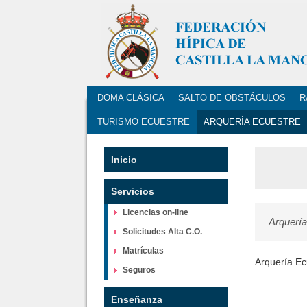
DOMA CLÁSICA
SALTO DE OBSTÁCULOS
R
TURISMO ECUESTRE
ARQUERÍA ECUESTRE
Inicio
Servicios
Licencias on-line
Arquería
Solicitudes Alta C.O.
Matrículas
Arquería Ec
Seguros
Enseñanza