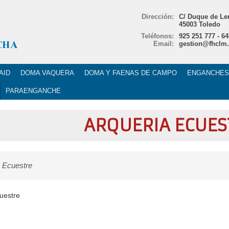
Dirección:
C/ Duque de Le
45003 Toledo
Teléfonos:
925 251 777 - 6
Email:
gestion@fhclm.
AID
DOMA VAQUERA
DOMA Y FAENAS DE CAMPO
ENGANCHES
PARAENGANCHE
ARQUERIA ECUES
 Ecuestre
uestre