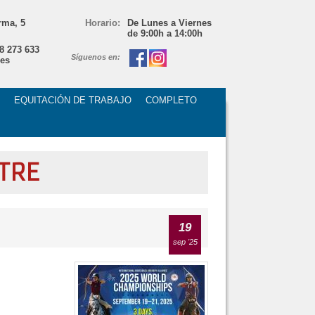
rma, 5
Horario:
De Lunes a Viernes
de 9:00h a 14:00h
48 273 633
Síguenos en:
es
EQUITACIÓN DE TRABAJO
COMPLETO
TRE
19
sep '25