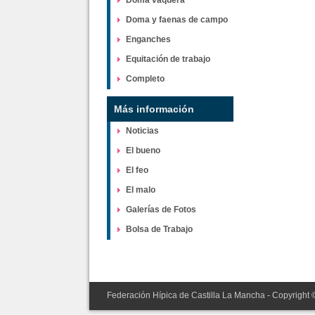
Doma vaquera
Doma y faenas de campo
Enganches
Equitación de trabajo
Completo
Más información
Noticias
El bueno
El feo
El malo
Galerías de Fotos
Bolsa de Trabajo
Federación Hípica de Castilla La Mancha - Copyright 