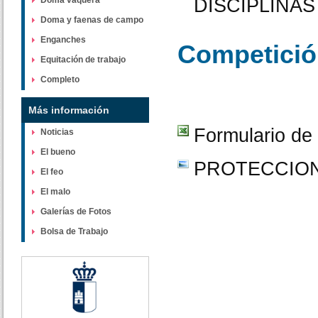
Doma vaquera
DISCIPLINAS 
Doma y faenas de campo
Enganches
Competici
Equitación de trabajo
Completo
Más información
Formulario de 
Noticias
El bueno
PROTECCION
El feo
El malo
Galerías de Fotos
Bolsa de Trabajo