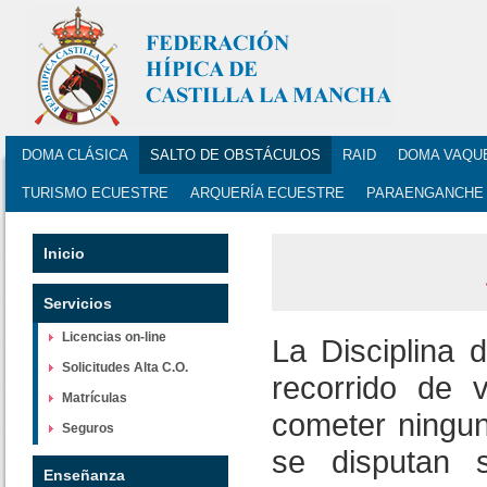
DOMA CLÁSICA
SALTO DE OBSTÁCULOS
RAID
DOMA VAQU
TURISMO ECUESTRE
ARQUERÍA ECUESTRE
PARAENGANCHE
Inicio
Servicios
Licencias on-line
La Disciplina 
Solicitudes Alta C.O.
recorrido de v
Matrículas
cometer ningun
Seguros
se disputan s
Enseñanza