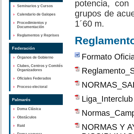
potencia, con 
Seminarios y Cursos
grupos de acue
Calendario de Galopes
1´60 m.
Procedimientos y
Documentación
Reglamentos y Reprises
Reglament
Federación
Formato Ofici
Órganos de Gobierno
Clubes, Centros y Comités
Reglamento_S
Organizadores
Oficiales Federados
NORMAS_SA
Proceso electoral
Liga_Interclub
Palmarés
Doma Clásica
Normas_Campe
Obstáculos
NORMAS Y A
Raid