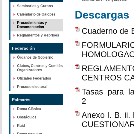
Seminarios y Cursos
Descargas
Calendario de Galopes
Procedimientos y
Documentación
Cuaderno de 
Reglamentos y Reprises
FORMULARIO
Federación
HOMOLOGAC
Órganos de Gobierno
Clubes, Centros y Comités
REGLAMENTO
Organizadores
CENTROS CA
Oficiales Federados
Proceso electoral
Tasas_para_l
2
Palmarés
Doma Clásica
Anexo I. B.
Obstáculos
CUESTIONAR
Raid