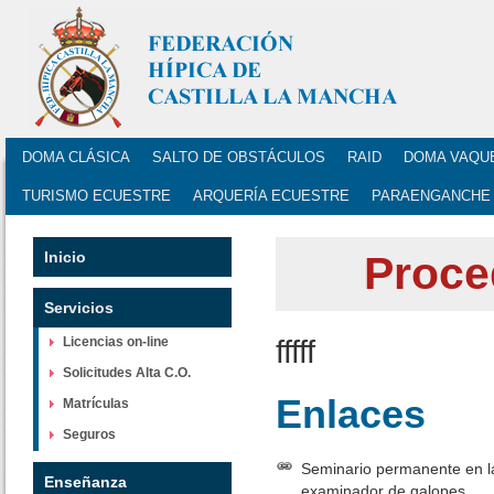
DOMA CLÁSICA
SALTO DE OBSTÁCULOS
RAID
DOMA VAQU
TURISMO ECUESTRE
ARQUERÍA ECUESTRE
PARAENGANCHE
Inicio
Proce
Servicios
Licencias on-line
fffff
Solicitudes Alta C.O.
Enlaces
Matrículas
Seguros
Seminario permanente en la
Enseñanza
examinador de galopes.