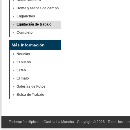
Doma vaquera
Doma y faenas de campo
Enganches
Equitación de trabajo
Completo
Más información
Noticias
El bueno
El feo
El malo
Galerías de Fotos
Bolsa de Trabajo
Federación Hípica de Castilla La Mancha - Copyright © 2026 - Todos los de