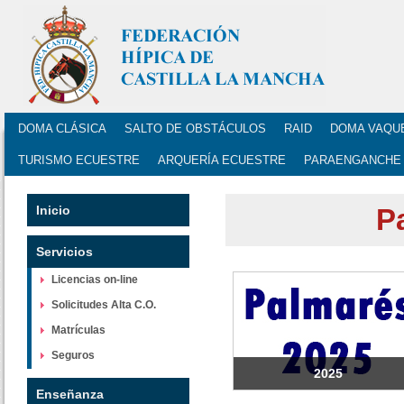
DOMA CLÁSICA
SALTO DE OBSTÁCULOS
RAID
DOMA VAQU
TURISMO ECUESTRE
ARQUERÍA ECUESTRE
PARAENGANCHE
Inicio
P
Servicios
Licencias on-line
Solicitudes Alta C.O.
Matrículas
Seguros
2025
Enseñanza