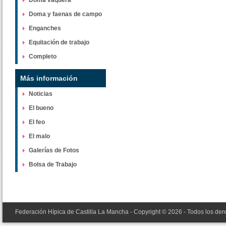
Doma vaquera
Doma y faenas de campo
Enganches
Equitación de trabajo
Completo
Más información
Noticias
El bueno
El feo
El malo
Galerías de Fotos
Bolsa de Trabajo
Federación Hípica de Castilla La Mancha - Copyright © 2026 - Todos los de