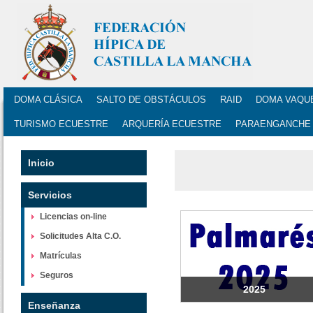
DOMA CLÁSICA
SALTO DE OBSTÁCULOS
RAID
DOMA VAQU
TURISMO ECUESTRE
ARQUERÍA ECUESTRE
PARAENGANCHE
Inicio
Servicios
Licencias on-line
Solicitudes Alta C.O.
Matrículas
Seguros
2025
Enseñanza